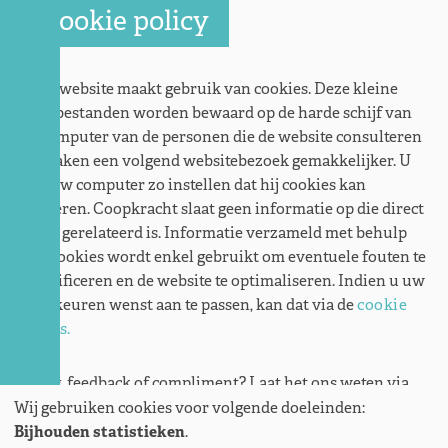
Cookie policy
Deze website maakt gebruik van cookies. Deze kleine
tekstbestanden worden bewaard op de harde schijf van
de computer van de personen die de website consulteren
en maken een volgend websitebezoek gemakkelijker. U
kan uw computer zo instellen dat hij cookies kan
weigeren. Coopkracht slaat geen informatie op die direct
aan u gerelateerd is. Informatie verzameld met behulp
van cookies wordt enkel gebruikt om eventuele fouten te
identificeren en de website te optimaliseren. Indien u uw
voorkeuren wenst aan te passen, kan dat via de
cookie
opties.
Vraag, feedback of compliment? Laat het ons weten via
info@coopkracht.org
.
Wij gebruiken cookies voor volgende doeleinden:
Bijhouden statistieken
.