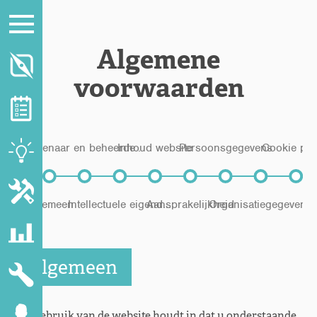
Algemene
voorwaarden
Eigenaar en beheerde...
Inhoud website
Persoonsgegevens
Cookie pol
Algemeen
Intellectuele eigend...
Aansprakelijkheid
Organisatiegegevens
Algemeen
Het gebruik van de website houdt in dat u onderstaande