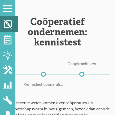
Coöperatief
ondernemen:
kennistest
Coopkracht vzw
Kennistest coöperati...
Wil je meer te weten komen over coöperaties als
vennootschapsvorm in het algemeen, bezoek dan eens de