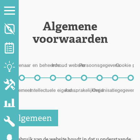
Algemene
voorwaarden
Eigenaar en beheerde...
Inhoud website
Persoonsgegevens
Cookie pol
Algemeen
Intellectuele eigend...
Aansprakelijkheid
Organisatiegegevens
Algemeen
Het gebruik van de website houdt in dat u onderstaande