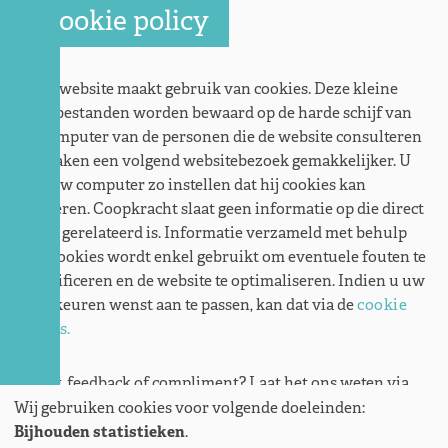
Cookie policy
Deze website maakt gebruik van cookies. Deze kleine
tekstbestanden worden bewaard op de harde schijf van
de computer van de personen die de website consulteren
en maken een volgend websitebezoek gemakkelijker. U
kan uw computer zo instellen dat hij cookies kan
weigeren. Coopkracht slaat geen informatie op die direct
aan u gerelateerd is. Informatie verzameld met behulp
van cookies wordt enkel gebruikt om eventuele fouten te
identificeren en de website te optimaliseren. Indien u uw
voorkeuren wenst aan te passen, kan dat via de
cookie
opties.
Vraag, feedback of compliment? Laat het ons weten via
info@coopkracht.org
.
Wij gebruiken cookies voor volgende doeleinden:
Bijhouden statistieken
.